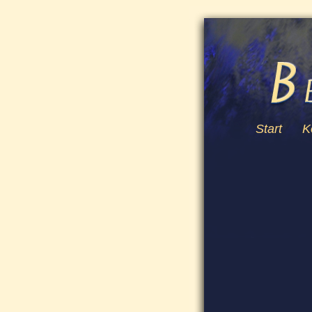
Start
K